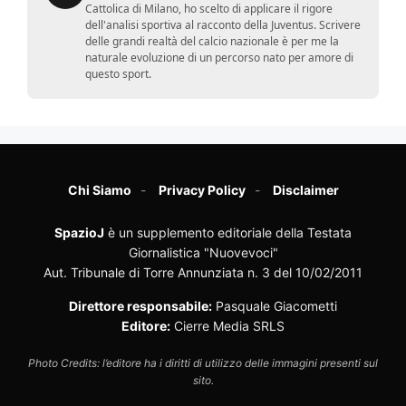
Cattolica di Milano, ho scelto di applicare il rigore
dell'analisi sportiva al racconto della Juventus. Scrivere
delle grandi realtà del calcio nazionale è per me la
naturale evoluzione di un percorso nato per amore di
questo sport.
Chi Siamo
Privacy Policy
Disclaimer
SpazioJ
è un supplemento editoriale della Testata
Giornalistica "Nuovevoci"
Aut. Tribunale di Torre Annunziata n. 3 del 10/02/2011
Direttore responsabile:
Pasquale Giacometti
Editore:
Cierre Media SRLS
Photo Credits: l’editore ha i diritti di utilizzo delle immagini presenti sul
sito.