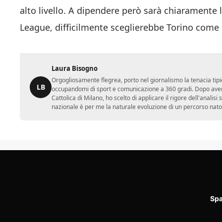
alto livello. A dipendere però sarà chiaramente 
League, difficilmente sceglierebbe Torino come 
Laura Bisogno
Orgogliosamente flegrea, porto nel giornalismo la tenacia tipi
LB
occupandomi di sport e comunicazione a 360 gradi. Dopo aver 
Cattolica di Milano, ho scelto di applicare il rigore dell'analisi
nazionale è per me la naturale evoluzione di un percorso nato
Spa