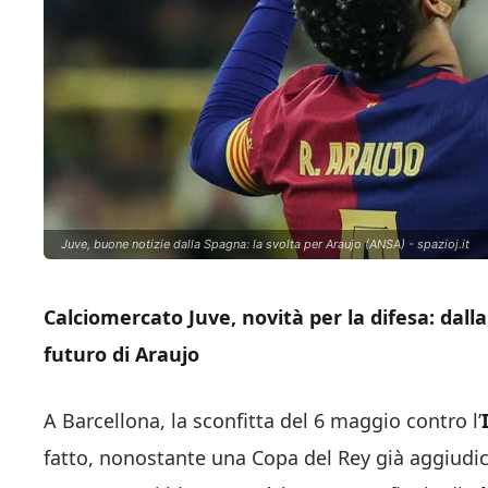
Juve, buone notizie dalla Spagna: la svolta per Araujo (ANSA) - spazioj.it
Calciomercato Juve, novità per la difesa: dal
futuro di Araujo
A Barcellona, la sconfitta del 6 maggio contro l’
fatto, nonostante una Copa del Rey già aggiudica