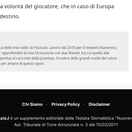
la volontà del giocatore, che in caso di Europa
destino.
ca delle mie radici di Pozzuoli. Lavoro dal 2018 per il network Nuovevoci,
approfondito la mia formazione con due Master, tra cui quello alla
 sportiva al racconto della Juventus. Scrivere delle grandi realtà del calcio
 per amore di questo sport.
Chi Siamo
Privacy Policy
Disclaimer
zioJ
è un supplemento editoriale della Testata Giornalistica "Nuovev
Aut. Tribunale di Torre Annunziata n. 3 del 10/02/2011