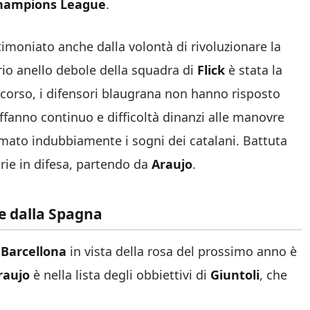
hampions
League
.
imoniato anche dalla volontà di rivoluzionare la
rio anello debole della squadra di
Flick
è stata la
in corso, i difensori blaugrana non hanno risposto
Affanno continuo e difficoltà dinanzi alle manovre
rmato indubbiamente i sogni dei catalani. Battuta
orie in difesa, partendo da
Araujo
.
e dalla Spagna
l
Barcellona
in vista della rosa del prossimo anno è
raujo
è nella lista degli obbiettivi di
Giuntoli
, che