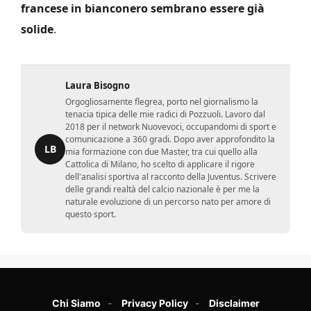
francese in bianconero sembrano essere già
solide
.
Laura Bisogno
Orgogliosamente flegrea, porto nel giornalismo la
tenacia tipica delle mie radici di Pozzuoli. Lavoro dal
2018 per il network Nuovevoci, occupandomi di sport e
comunicazione a 360 gradi. Dopo aver approfondito la
LB
mia formazione con due Master, tra cui quello alla
Cattolica di Milano, ho scelto di applicare il rigore
dell'analisi sportiva al racconto della Juventus. Scrivere
delle grandi realtà del calcio nazionale è per me la
naturale evoluzione di un percorso nato per amore di
questo sport.
Chi Siamo
Privacy Policy
Disclaimer