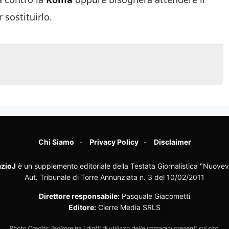
 sostituirlo.
Chi Siamo
Privacy Policy
Disclaimer
zioJ
è un supplemento editoriale della Testata Giornalistica "Nuovev
Aut. Tribunale di Torre Annunziata n. 3 del 10/02/2011
Direttore responsabile:
Pasquale Giacometti
Editore:
Cierre Media SRLS
Photo Credits: l’editore ha i diritti di utilizzo delle immagini presenti sul sito.