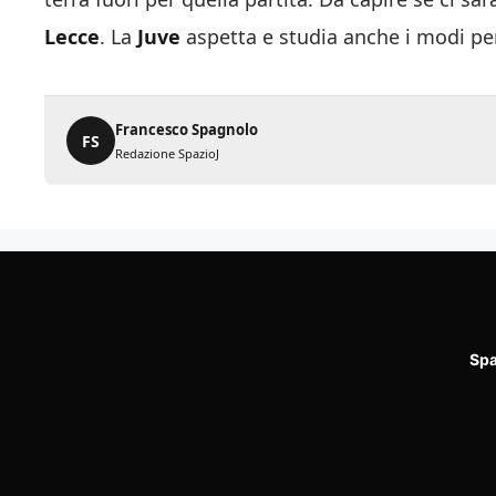
Lecce
. La
Juve
aspetta e studia anche i modi per
Francesco Spagnolo
FS
Redazione SpazioJ
Spa