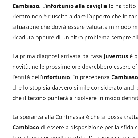
Cambiaso
. L’
infortunio alla caviglia
lo ha tolto
rientro non è riuscito a dare l’apporto che in ta
situazione che dovrà essere valutata in modo mol
ricaduta oppure di un altro problema sempre all
La prima diagnosi arrivata da casa
Juventus
è q
novità, nelle prossime ore dovrebbero essere ef
l’entità dell’
infortunio
. In precedenza
Cambiaso
che lo stop sia davvero simile considerato anche
che il terzino punterà a risolvere in modo definit
La speranza alla Continassa è che si possa tratt
Cambiaso
di essere a disposizione per la sfida 
terrà fuori per quella partita. Da capire se ci sa