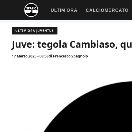
Vai
ULTIM’ORA
CALCIOMERCATO
al
contenuto
ULTIM'ORA JUVENTUS
Juve: tegola Cambiaso, q
17 Marzo 2025 - 08:58
di
Francesco Spagnolo