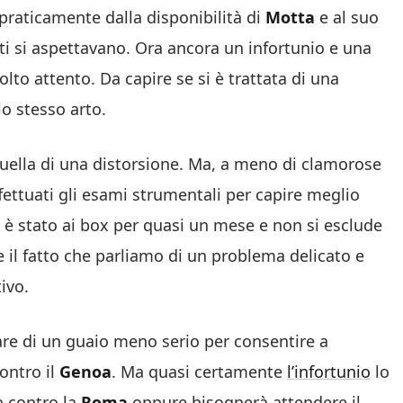
 praticamente dalla disponibilità di
Motta
e al suo
nti si aspettavano. Ora ancora un infortunio e una
to attento. Da capire se si è trattata di una
o stesso arto.
uella di una distorsione. Ma, a meno di clamorose
fettuati gli esami strumentali per capire meglio
è stato ai box per quasi un mese e non si esclude
 il fatto che parliamo di un problema delicato e
ivo.
are di un guaio meno serio per consentire a
contro il
Genoa
. Ma quasi certamente
l’infortunio
lo
rà contro la
Roma
oppure bisognerà attendere il