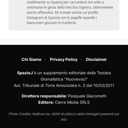
stabilmente su SpazioJ per raccontare tre volte a
settimana le gesta della Vecchia Signora, ultimamente
anche affievolita. Mi trovate anche sul profilo
Instagram di SpazioJ con le pagelle quando i
bianconeri giocano in trasferta.
Chi Siamo
Privacy Policy
Disclaimer
SpazioJ
è un supplemento editoriale della Testata
Giornalistica "Nuovevoci"
Aut. Tribunale di Torre Annunziata n. 3 del 10/02/2011
Direttore responsabile:
Pasquale Giacometti
Editore:
Cierre Media SRLS
Photo Credits: l’editore ha i diritti di utilizzo delle immagini presenti sul
sito.