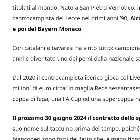
titolati al mondo. Nato a San Pietro Vernotico, in
centrocampista del Lecce nei primi anni ’90,
Alc
e poi del Bayern Monaco
.
Con catalani e bavaresi ha vinto tutto: campion
anni è diventato uno dei perni della nazionale s
Dal 2020 il centrocampista iberico gioca col Liv
milioni di euro circa: in maglia Reds sessantaset
coppa di lega, una FA Cup ed una supercoppa n
Il prossimo 30 giugno 2024 il contratto dello
suo nome sul taccuino prima del tempo, poiché 
bianconeri sono forti del fatto che, almeno fino