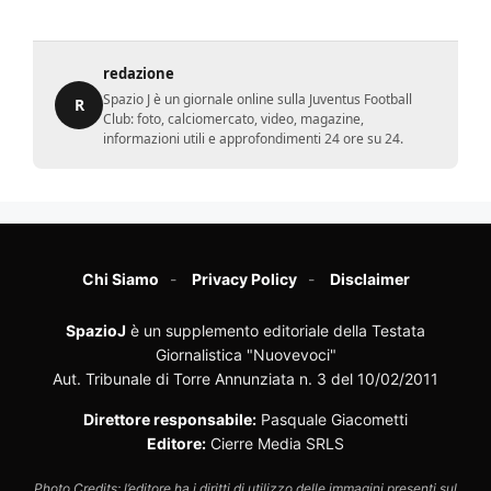
redazione
Spazio J è un giornale online sulla Juventus Football
R
Club: foto, calciomercato, video, magazine,
informazioni utili e approfondimenti 24 ore su 24.
Chi Siamo
Privacy Policy
Disclaimer
SpazioJ
è un supplemento editoriale della Testata
Giornalistica "Nuovevoci"
Aut. Tribunale di Torre Annunziata n. 3 del 10/02/2011
Direttore responsabile:
Pasquale Giacometti
Editore:
Cierre Media SRLS
Photo Credits: l’editore ha i diritti di utilizzo delle immagini presenti sul