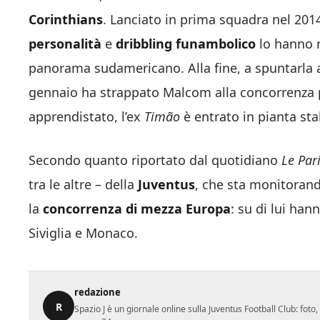
Corinthians
. Lanciato in prima squadra nel 2014
personalità
e
dribbling funambolico
lo hanno r
panorama sudamericano. Alla fine, a spuntarla a
gennaio ha strappato Malcom alla concorrenza p
apprendistato, l’ex
Timão
è entrato in pianta stab
Secondo quanto riportato dal quotidiano
Le Par
tra le altre – della
Juventus
, che sta monitorando
la
concorrenza di mezza Europa
: su di lui ha
Siviglia e Monaco.
redazione
R
Spazio J è un giornale online sulla Juventus Football Club: fot