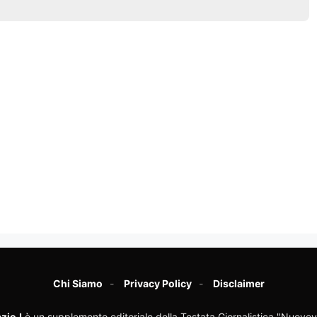
Chi Siamo
Privacy Policy
Disclaimer
zioJ
è un supplemento editoriale della Testata Giornalistica "Nuovev