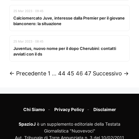
25 Mar 2023 · 09:45
Calciomercato Juve, interesse dalla Premier per il giovane
bianconero: la situazione
25 Mar 2023 · 08:45
Juventus, nuovo nome per il dopo Cherubini: contatti
avviati con il ds
← Precedente
1
…
44
45
46
47
Successivo →
Chi Siamo
Privacy Policy
Disclaimer
SpazioJ
è un supplemento editoriale della Testata
Giornalistica "Nuovevoci"
Aut. Tribunale di Torre Annunziata n. 3 del 10/02/2011