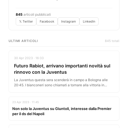
845
articoli pubblicati
𝕏 Twitter
Facebook
Instagram
LinkedIn
ULTIMI ARTICOLI
845 totali
30 Apr 2023 · 16:33
Futuro Rabiot, arrivano importanti novità sul
rinnovo con la Juventus
La Juventus questa sera scenderà in campo a Bologna alle
20:45. I bianconeri sono chiamati a tornare alla vittoria in…
23 Apr 2023 · 11:45
Non solo la Juventus su Giuntoli, interesse dalla Premier
per il ds del Napoli