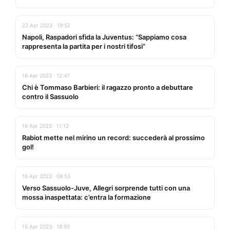
22 Apr 2023 · 19:52
Napoli, Raspadori sfida la Juventus: “Sappiamo cosa
rappresenta la partita per i nostri tifosi”
16 Apr 2023 · 12:47
Chi è Tommaso Barbieri: il ragazzo pronto a debuttare
contro il Sassuolo
16 Apr 2023 · 11:12
Rabiot mette nel mirino un record: succederà al prossimo
gol!
16 Apr 2023 · 08:53
Verso Sassuolo-Juve, Allegri sorprende tutti con una
mossa inaspettata: c’entra la formazione
15 Apr 2023 · 18:50