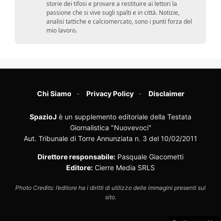
storie dei tifosi e provare a restituire ai lettori la
passione che si vive sugli spalti e in città. Notizie,
analisi tattiche e calciomercato, sono i punti forza del
mio lavoro.
Chi Siamo
Privacy Policy
Disclaimer
SpazioJ
è un supplemento editoriale della Testata
Giornalistica "Nuovevoci"
Aut. Tribunale di Torre Annunziata n. 3 del 10/02/2011
Direttore responsabile:
Pasquale Giacometti
Editore:
Cierre Media SRLS
Photo Credits: l’editore ha i diritti di utilizzo delle immagini presenti sul
sito.