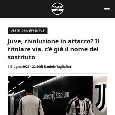
Vai
al
contenuto
ULTIM'ORA JUVENTUS
Juve, rivoluzione in attacco? Il
titolare via, c’è già il nome del
sostituto
1 Giugno 2026 - 22:30
di
Daniele Tagliaferri