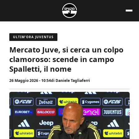
Vai
al
contenuto
ULTIM'ORA JUVENTUS
Mercato Juve, si cerca un colpo
clamoroso: scende in campo
Spalletti, il nome
26 Maggio 2026 - 10:54
di
Daniele Tagliaferri