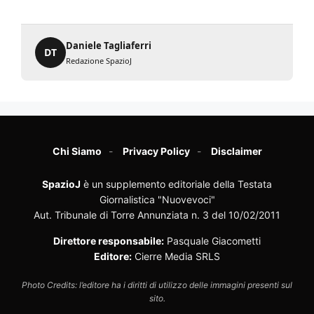
Daniele Tagliaferri
DT
Redazione SpazioJ
Chi Siamo
Privacy Policy
Disclaimer
SpazioJ
è un supplemento editoriale della Testata
Giornalistica "Nuovevoci"
Aut. Tribunale di Torre Annunziata n. 3 del 10/02/2011
Direttore responsabile:
Pasquale Giacometti
Editore:
Cierre Media SRLS
Photo Credits: l’editore ha i diritti di utilizzo delle immagini presenti sul
sito.