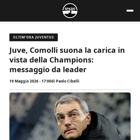
Vai
al
contenuto
ULTIM'ORA JUVENTUS
Juve, Comolli suona la carica in
vista della Champions:
messaggio da leader
19 Maggio 2026 - 17:00
di
Paolo Cibelli