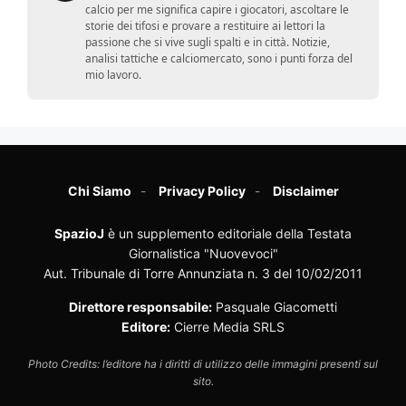
calcio per me significa capire i giocatori, ascoltare le
storie dei tifosi e provare a restituire ai lettori la
passione che si vive sugli spalti e in città. Notizie,
analisi tattiche e calciomercato, sono i punti forza del
mio lavoro.
Chi Siamo
Privacy Policy
Disclaimer
SpazioJ
è un supplemento editoriale della Testata
Giornalistica "Nuovevoci"
Aut. Tribunale di Torre Annunziata n. 3 del 10/02/2011
Direttore responsabile:
Pasquale Giacometti
Editore:
Cierre Media SRLS
Photo Credits: l’editore ha i diritti di utilizzo delle immagini presenti sul
sito.