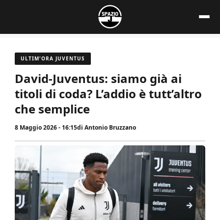
Vai
al
contenuto
ULTIM'ORA JUVENTUS
David-Juventus: siamo già ai
titoli di coda? L’addio è tutt’altro
che semplice
8 Maggio 2026 - 16:15
di
Antonio Bruzzano