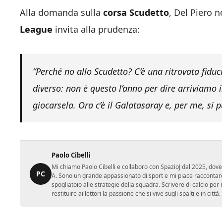
Alla domanda sulla
corsa Scudetto
, Del Piero 
League
invita alla prudenza:
“Perché no allo Scudetto? C’è una ritrovata fidu
diverso: n
on è questo l’anno per dire arriviamo i
giocarsela. Ora c’è il Galatasaray e, per me, si p
Paolo Cibelli
Mi chiamo Paolo Cibelli e collaboro con SpazioJ dal 2025, dove
PC
A. Sono un grande appassionato di sport e mi piace raccontare
spogliatoio alle strategie della squadra. Scrivere di calcio per m
restituire ai lettori la passione che si vive sugli spalti e in cit