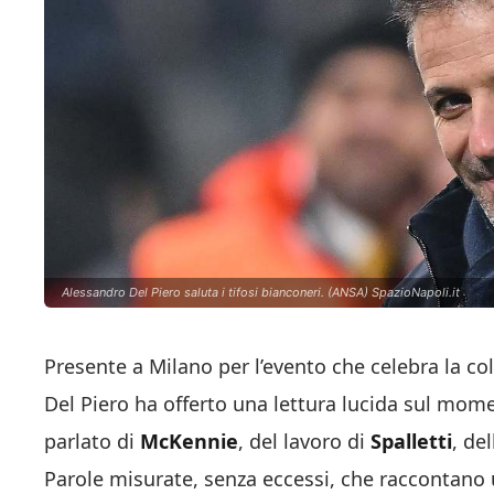
Alessandro Del Piero saluta i tifosi bianconeri. (ANSA) SpazioNapoli.it
Presente a Milano per l’evento che celebra la co
Del Piero ha offerto una lettura lucida sul mom
parlato di
McKennie
, del lavoro di
Spalletti
, de
Parole misurate, senza eccessi, che raccontano u