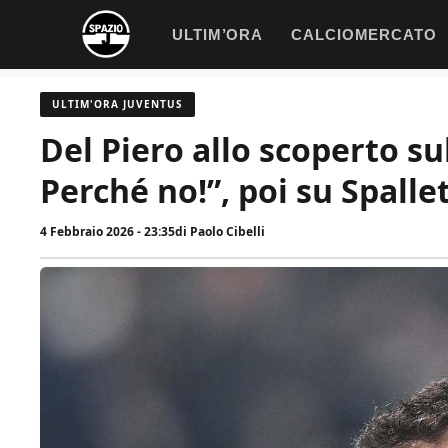
Vai
ULTIM’ORA
CALCIOMERCATO
al
contenuto
ULTIM'ORA JUVENTUS
Del Piero allo scoperto su
Perché no!”, poi su Spall
4 Febbraio 2026 - 23:35
di
Paolo Cibelli