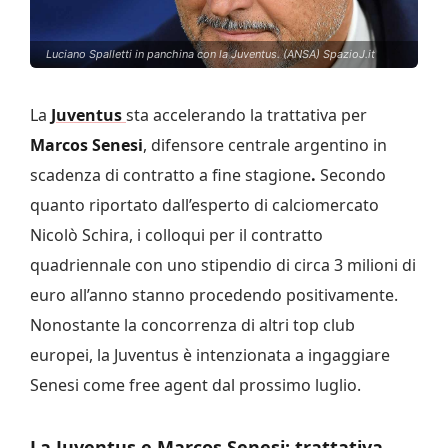
Luciano Spalletti in panchina con la Juventus. (ANSA) SpazioJ.it
La
Juventus
sta accelerando la trattativa per
Marcos Senesi
, difensore centrale argentino in
scadenza di contratto a fine stagione
.
Secondo
quanto riportato dall’esperto di calciomercato
Nicolò Schira, i colloqui per il contratto
quadriennale con uno stipendio di circa 3 milioni di
euro all’anno stanno procedendo positivamente.
Nonostante la concorrenza di altri top club
europei, la Juventus è intenzionata a ingaggiare
Senesi come free agent dal prossimo luglio.
La Juventus e Marcos Senesi: trattativa