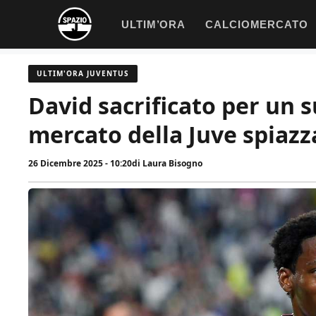
Vai
ULTIM’ORA
CALCIOMERCATO
al
contenuto
ULTIM'ORA JUVENTUS
David sacrificato per un s
mercato della Juve spiazza
26 Dicembre 2025 - 10:20
di
Laura Bisogno