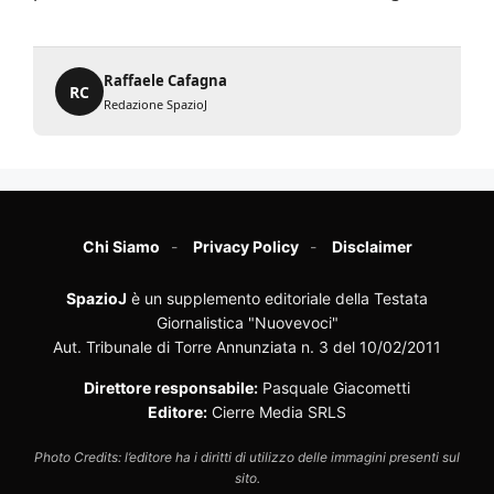
Raffaele Cafagna
RC
Redazione SpazioJ
Chi Siamo
Privacy Policy
Disclaimer
SpazioJ
è un supplemento editoriale della Testata
Giornalistica "Nuovevoci"
Aut. Tribunale di Torre Annunziata n. 3 del 10/02/2011
Direttore responsabile:
Pasquale Giacometti
Editore:
Cierre Media SRLS
Photo Credits: l’editore ha i diritti di utilizzo delle immagini presenti sul
sito.