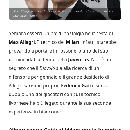
Max Allegri torna all'Allianz Stadium per il match di campionato tra
Juventus e Milan
Sembra esserci un po’ di nostalgia nella testa di
Max Allegri
. Il tecnico del
Milan
, infatti, starebbe
provando a portare in rossonero uno dei suoi
uomini fidati ai tempi della
Juventus
. Non è un
segreto che il
Diavolo
sia alla ricerca di un
difensore per gennaio e il grande desiderio di
Allegri sarebbe proprio
Federico Gatti
, senza
dubbio uno dei giocatori con cui il tecnico
livornese ha più legato durante la sua seconda
esperienza in bianconero.
Allegri sogna Gatti al Milan: per la Juventus