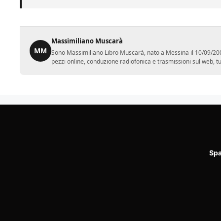
Massimiliano Muscarà
MM
Sono Massimiliano Libro Muscarà, nato a Messina il 10/09/2001.
pezzi online, conduzione radiofonica e trasmissioni sul web, tutt
Spa