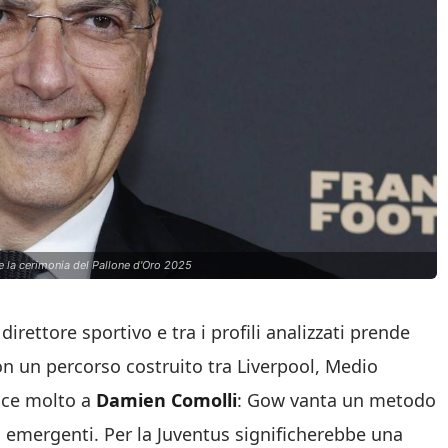
e la cerimonia del Pallone d'Oro 2025
irettore sportivo e tra i profili analizzati prende
con un percorso costruito tra
Liverpool
, Medio
iace molto a
Damien Comolli
: Gow vanta un metodo
li emergenti. Per la Juventus significherebbe una