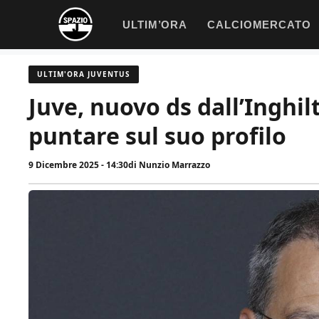
Vai
ULTIM’ORA
CALCIOMERCATO
al
contenuto
ULTIM'ORA JUVENTUS
Juve, nuovo ds dall’Inghil
puntare sul suo profilo
9 Dicembre 2025 - 14:30
di
Nunzio Marrazzo