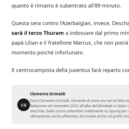
quanto è rimasto è subentrato all’89 minuto.
Questa sera contro l’Azerbaigian, invece, Descha
sarà il terzo Thuram
a indossare dal primo min
papà Lilian e il fratellone Marcus, che non potrà
momento poiché infortunato.
Il centrocampista della Juventus farà reparto c
Clemente Grimaldi
Sono Clemente Grimaldi, clemente di nome ma non di fatto nei gi
CG
Redazione nel novembre 2022 all'alba del Mondiale in Qatar con
mezz'età. Dallo scorso settembre stabilmente su SpazioJ per r
ultimamente anche affievolita. Mi trovate anche sul profilo In