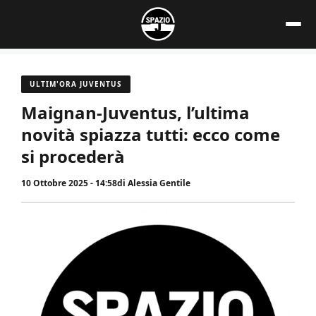
Vai
al
contenuto
ULTIM'ORA JUVENTUS
Maignan-Juventus, l’ultima
novità spiazza tutti: ecco come
si procederà
10 Ottobre 2025 - 14:58
di
Alessia Gentile