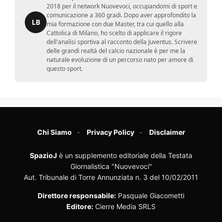
2018 per il network Nuovevoci, occupandomi di sport e
comunicazione a 360 gradi. Dopo aver approfondito la
LB
mia formazione con due Master, tra cui quello alla
Cattolica di Milano, ho scelto di applicare il rigore
dell'analisi sportiva al racconto della Juventus. Scrivere
delle grandi realtà del calcio nazionale è per me la
naturale evoluzione di un percorso nato per amore di
questo sport.
Chi Siamo
Privacy Policy
Disclaimer
SpazioJ
è un supplemento editoriale della Testata
Giornalistica "Nuovevoci"
Aut. Tribunale di Torre Annunziata n. 3 del 10/02/2011
Direttore responsabile:
Pasquale Giacometti
Editore:
Cierre Media SRLS