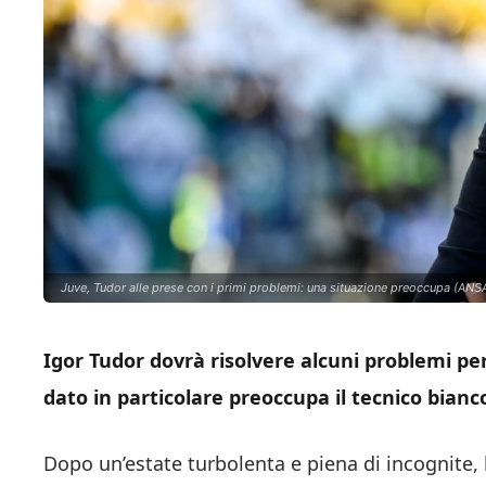
Juve, Tudor alle prese con i primi problemi: una situazione preoccupa (ANSA
Igor Tudor dovrà risolvere alcuni problemi per
dato in particolare preoccupa il tecnico bianc
Dopo un’estate turbolenta e piena di incognite,