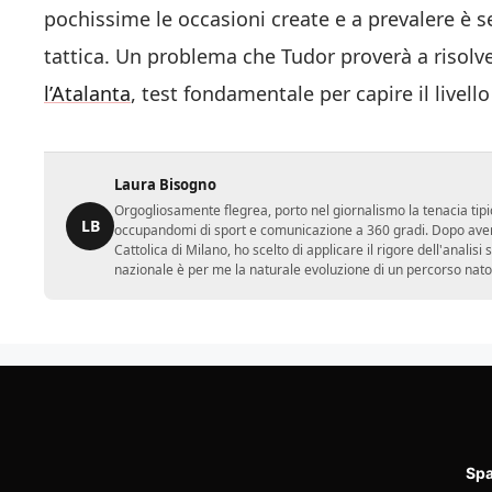
pochissime le occasioni create e a prevalere è s
tattica. Un problema che Tudor proverà a risolve
l’Atalanta
, test fondamentale per capire il livel
Laura Bisogno
Orgogliosamente flegrea, porto nel giornalismo la tenacia tipi
LB
occupandomi di sport e comunicazione a 360 gradi. Dopo aver 
Cattolica di Milano, ho scelto di applicare il rigore dell'analisi
nazionale è per me la naturale evoluzione di un percorso nato
Spa