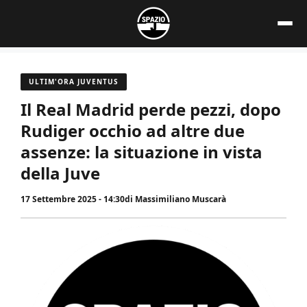
Vai
al
contenuto
ULTIM'ORA JUVENTUS
Il Real Madrid perde pezzi, dopo
Rudiger occhio ad altre due
assenze: la situazione in vista
della Juve
17 Settembre 2025 - 14:30
di
Massimiliano Muscarà