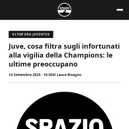
Vai
al
contenuto
ULTIM'ORA JUVENTUS
Juve, cosa filtra sugli infortunati
alla vigilia della Champions: le
ultime preoccupano
14 Settembre 2025 - 16:30
di
Laura Bisogno