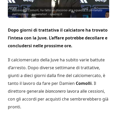
Retroscena Comolli, ha fatto un discorso alla squadra: il contenuto
dell'incontro - screenshot - spazioj.it
Dopo giorni di trattativa il calciatore ha trovato
l’intesa con la Juve. L’affare potrebbe decollare e
concludersi nelle prossime ore.
Il calciomercato della Juve ha subito varie battute
d’arresto. Dopo diverse settimane di trattative,
giunti a dieci giorni dalla fine del calciomercato, è
tanto il lavoro da fare per Damien
Comolli
. Il
direttore generale
bianconero
lavora alle cessioni,
con gli accordi per acquisti che sembrerebbero già
pronti.