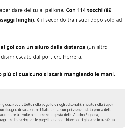
aper dare del tu al pallone.
Con 114 tocchi (89
ssaggi lunghi)
, è il secondo tra i suoi dopo solo ad
l gol con un siluro dalla distanza
(un altro
) disinnescato dal portiere Herrera.
no più di qualcuno si starà mangiando le mani
.
udizi (soprattutto nelle pagelle e negli editoriali). Entrato nella Super
 il sogno di raccontare l'Italia a una competizione iridata prima della
accontare tre volte a settimana le gesta della Vecchia Signora,
stagram di SpazioJ con le pagelle quando i bianconeri giocano in trasferta.