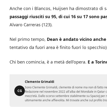
Anche con i Blancos, Huijsen ha dimostrato di s
passaggi riusciti su 95, di cui 16 su 17 sono pa
Alvaro Carreras (123).
Nel primo tempo,
Dean è andato vicino anche a
tentativo da fuori area è finito fuori lo specchio
Chi ben comincia, è a metà dell’opera.
E a Tori
Clemente Grimaldi
Sono Clemente Grimaldi, clemente di nome ma non di fatto nei gi
CG
Redazione nel novembre 2022 all'alba del Mondiale in Qatar con
mezz'età. Dallo scorso settembre stabilmente su SpazioJ per r
ultimamente anche affievolita. Mi trovate anche sul profilo In