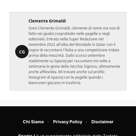
Clemente Grimaldi
Sono Clemente Grimaldi, clemente di nome ma non di
fatto nei giudizi (soprattutto nelle pagelle e negli
editoriali). Entrato nella Super Redazione nel
novembre 2022 all'alba del Mondiale in Qatar con il
sogno di raccontare l'Italia a una competizione iridata
CG
prima della mezz'età. Dallo scorso settembre
stabilmente su SpazioJ per raccontare tre volte a
settimana le gesta della Vecchia Signora, ultimamente
anche affievolita. Mi trovate anche sul profilo
Instagram di SpazioJ con le pagelle quando i
bianconeri giocano in trasferta.
Chi Siamo
Privacy Policy
Disclaimer
SpazioJ
è un supplemento editoriale della Testata