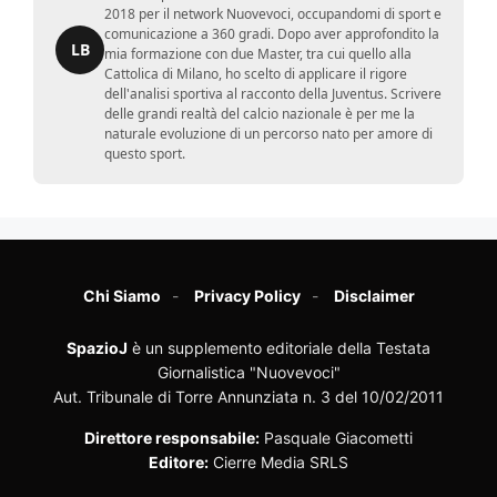
2018 per il network Nuovevoci, occupandomi di sport e
comunicazione a 360 gradi. Dopo aver approfondito la
LB
mia formazione con due Master, tra cui quello alla
Cattolica di Milano, ho scelto di applicare il rigore
dell'analisi sportiva al racconto della Juventus. Scrivere
delle grandi realtà del calcio nazionale è per me la
naturale evoluzione di un percorso nato per amore di
questo sport.
Chi Siamo
Privacy Policy
Disclaimer
SpazioJ
è un supplemento editoriale della Testata
Giornalistica "Nuovevoci"
Aut. Tribunale di Torre Annunziata n. 3 del 10/02/2011
Direttore responsabile:
Pasquale Giacometti
Editore:
Cierre Media SRLS