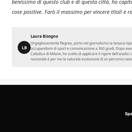
benissimo di questo club e di questa città, ho capit
cose positive. Farò il massimo per vincere titoli e r
Laura Bisogno
Orgogliosamente flegrea, porto nel giornalismo la tenacia tipi
LB
occupandomi di sport e comunicazione a 360 gradi. Dopo aver 
Cattolica di Milano, ho scelto di applicare il rigore dell'analisi
nazionale è per me la naturale evoluzione di un percorso nato
Spa