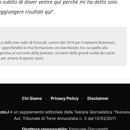
o subito di dover venire qui perchè mi ha detto solo
aggiungere risultati qui
“.
ca delle mie radici di Pozzuoli. Lavoro dal 2018 per il network Nuovevoci,
approfondito la mia formazione con due Master, tra cui quello alla
 sportiva al racconto della Juventus. Scrivere delle grandi realtà del calcio
 per amore di questo sport.
Chi Siamo
Privacy Policy
Disclaimer
zioJ
è un supplemento editoriale della Testata Giornalistica "Nuovev
Aut. Tribunale di Torre Annunziata n. 3 del 10/02/2011
Direttore responsabile:
Pasquale Giacometti