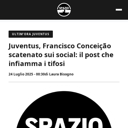
Vai
al
contenuto
ULTIM'ORA JUVENTUS
Juventus, Francisco Conceição
scatenato sui social: il post che
infiamma i tifosi
24 Luglio 2025 - 00:30
di
Laura Bisogno