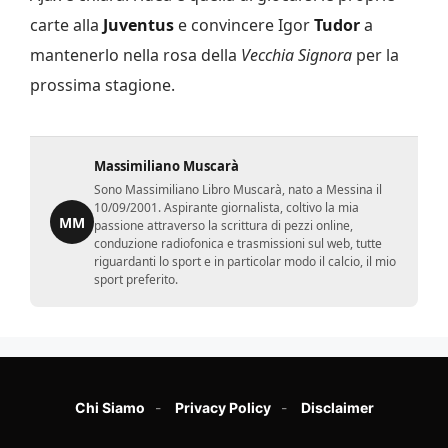
carte alla
Juventus
e convincere Igor
Tudor
a
mantenerlo nella rosa della
Vecchia Signora
per la
prossima stagione.
Massimiliano Muscarà
Sono Massimiliano Libro Muscarà, nato a Messina il
10/09/2001. Aspirante giornalista, coltivo la mia
MM
passione attraverso la scrittura di pezzi online,
conduzione radiofonica e trasmissioni sul web, tutte
riguardanti lo sport e in particolar modo il calcio, il mio
sport preferito.
Chi Siamo
Privacy Policy
Disclaimer