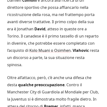
Damien
Comolli
è ancora alla ricerca di un
direttore sportivo che possa affiancarlo nella
ricostruzione della rosa, ma nel frattempo porta
avanti diverse trattative. Il primo colpo della sua
era è Jonathan
David
, atteso in queste ore a
Torino. Il canadese è il primo tassello di un reparto
in divenire, che potrebbe essere completato con
l’acquisto di
Kolo Muani o Osimhen
.
Vlahovic
resta
un discorso a parte, la sua situazione resta
spinosa.
Oltre all’attacco, però, c’è anche una difesa che
desta
qualche preoccupazione
. Contro il
Manchester City di Guardiola al Mondiale per Club,
la Juventus si è dimostrata molto fragile dietro. In
attesa del ritorno di
Bremer
, infatti, manca