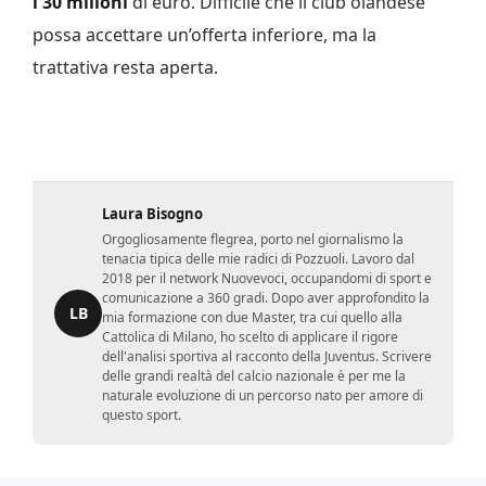
i 30 milioni
di euro. Difficile che il club olandese
possa accettare un’offerta inferiore, ma la
trattativa resta aperta.
Laura Bisogno
Orgogliosamente flegrea, porto nel giornalismo la
tenacia tipica delle mie radici di Pozzuoli. Lavoro dal
2018 per il network Nuovevoci, occupandomi di sport e
comunicazione a 360 gradi. Dopo aver approfondito la
LB
mia formazione con due Master, tra cui quello alla
Cattolica di Milano, ho scelto di applicare il rigore
dell'analisi sportiva al racconto della Juventus. Scrivere
delle grandi realtà del calcio nazionale è per me la
naturale evoluzione di un percorso nato per amore di
questo sport.