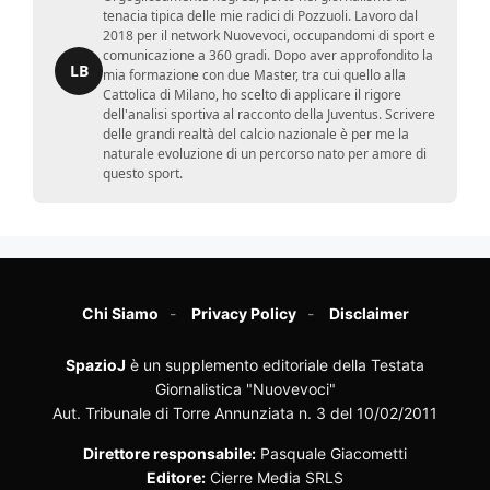
tenacia tipica delle mie radici di Pozzuoli. Lavoro dal
2018 per il network Nuovevoci, occupandomi di sport e
comunicazione a 360 gradi. Dopo aver approfondito la
LB
mia formazione con due Master, tra cui quello alla
Cattolica di Milano, ho scelto di applicare il rigore
dell'analisi sportiva al racconto della Juventus. Scrivere
delle grandi realtà del calcio nazionale è per me la
naturale evoluzione di un percorso nato per amore di
questo sport.
Chi Siamo
Privacy Policy
Disclaimer
SpazioJ
è un supplemento editoriale della Testata
Giornalistica "Nuovevoci"
Aut. Tribunale di Torre Annunziata n. 3 del 10/02/2011
Direttore responsabile:
Pasquale Giacometti
Editore:
Cierre Media SRLS