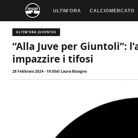
Vai
ULTIM’ORA
CALCIOMERCATO
al
contenuto
ULTIM'ORA JUVENTUS
“Alla Juve per Giuntoli”: l
impazzire i tifosi
28 Febbraio 2024 - 19:50
di
Laura Bisogno