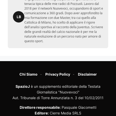
tenacia tipica delle mie radici di Pozzuoli. Lavoro dal
2018 per il network Nuovevoci, occupandomi di sport e
comunicazione a 360 gradi. Dopo aver approfondito la
LB
mia formazione con due Master, tra cui quello alla
Cattolica di Milano, ho scelto di applicare il rigore
dell'analisi sportiva al racconto della Juventus. Scrivere
delle grandi realtà del calcio nazionale è per me la
naturale evoluzione di un percorso nato per amore di
questo sport.
Chi Siamo
Privacy Policy
Disclaimer
SpazioJ
è un supplemento editoriale della Testata
Giornalistica "Nuovevoci"
Aut. Tribunale di Torre Annunziata n. 3 del 10/02/2011
Direttore responsabile:
Pasquale Giacometti
Editore:
Cierre Media SRLS