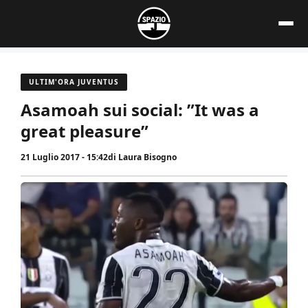
Vai
al
contenuto
ULTIM'ORA JUVENTUS
Asamoah sui social: ”It was a
great pleasure”
21 Luglio 2017 - 15:42
di
Laura Bisogno