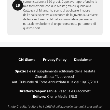
comunicazione a 360 gradi. Dopo aver approfondito la
LB
mia formazione con due Master, tra cui quello alla
Cattolica di Milano, ho scelto di applicare il rigore
dell'analisi sportiva al racconto della Juventus. Scrivere
delle grandi realtà del calcio nazionale è per me la
naturale evoluzione di un percorso nato per amore di
questo sport.
Chi Siamo
Privacy Policy
Disclaimer
SpazioJ
è un supplemento editoriale della Testata
Giornalistica "Nuovevoci"
Aut. Tribunale di Torre Annunziata n. 3 del 10/02/2011
Direttore responsabile:
Pasquale Giacometti
Editore:
Cierre Media SRLS
Photo Credits: l’editore ha i diritti di utilizzo delle immagini presenti sul