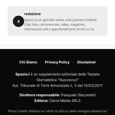
redazione
Spazio J è un giornale online sulla Juventus Football
R
Club: foto, calciomercato, video, magazine,
informazioni utili e approfondimenti 24 ore su 24.
Chi Siamo
Privacy Policy
Disclaimer
SpazioJ
è un supplemento editoriale della Testata
Giornalistica "Nuovevoci"
Aut. Tribunale di Torre Annunziata n. 3 del 10/02/2011
Direttore responsabile:
Pasquale Giacometti
Editore:
Cierre Media SRLS
Photo Credits: l’editore ha i diritti di utilizzo delle immagini presenti sul