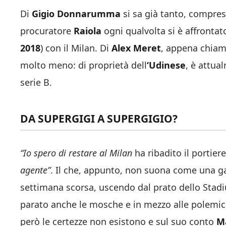
Di
Gigio Donnarumma
si sa già tanto, compresi
procuratore
Raiola
ogni qualvolta si è affrontato
2018
) con il Milan. Di
Alex Meret
, appena chiam
molto meno: di proprietà dell
‘Udinese
, è attua
serie B.
DA SUPERGIGI A SUPERGIGIO?
“Io spero di restare al Milan
ha ribadito il portie
agente”
. Il che, appunto, non suona come una ga
settimana scorsa, uscendo dal prato dello Sta
parato anche le mosche e in mezzo alle polemiche
però le certezze non esistono e sul suo conto
Ma