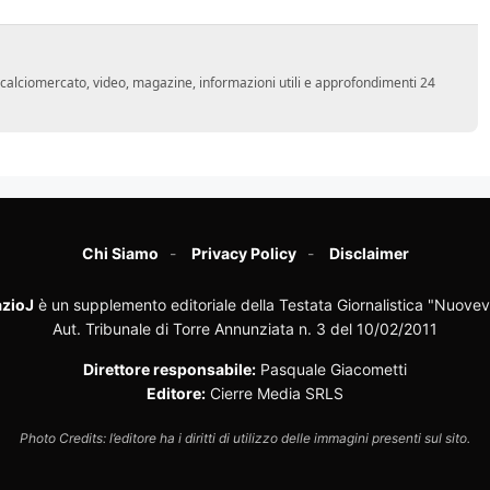
o, calciomercato, video, magazine, informazioni utili e approfondimenti 24
Chi Siamo
Privacy Policy
Disclaimer
zioJ
è un supplemento editoriale della Testata Giornalistica "Nuovev
Aut. Tribunale di Torre Annunziata n. 3 del 10/02/2011
Direttore responsabile:
Pasquale Giacometti
Editore:
Cierre Media SRLS
Photo Credits: l’editore ha i diritti di utilizzo delle immagini presenti sul sito.