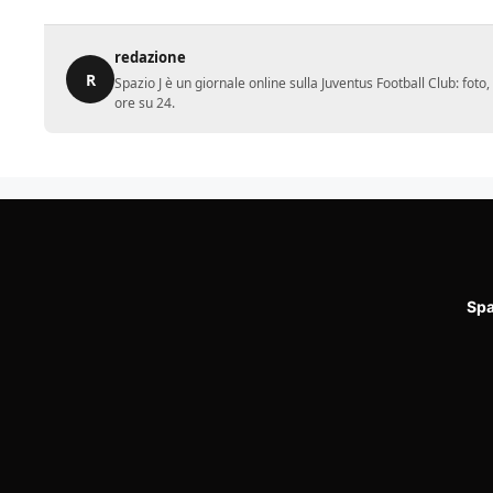
redazione
R
Spazio J è un giornale online sulla Juventus Football Club: fot
ore su 24.
Spa