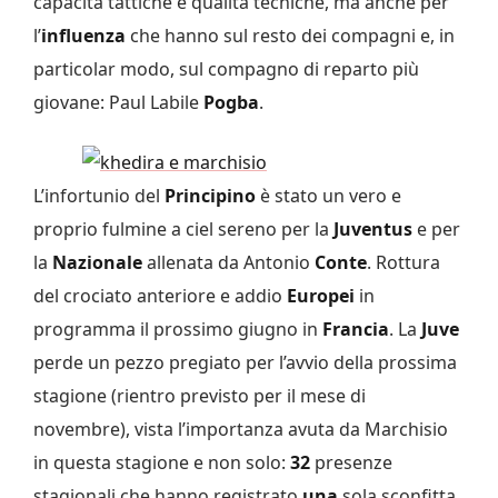
capacità tattiche e qualità tecniche, ma anche per
l’
influenza
che hanno sul resto dei compagni e, in
particolar modo, sul compagno di reparto più
giovane: Paul Labile
Pogba
.
L’infortunio del
Principino
è stato un vero e
proprio fulmine a ciel sereno per la
Juventus
e per
la
Nazionale
allenata da Antonio
Conte
. Rottura
del crociato anteriore e addio
Europei
in
programma il prossimo giugno in
Francia
. La
Juve
perde un pezzo pregiato per l’avvio della prossima
stagione (rientro previsto per il mese di
novembre), vista l’importanza avuta da Marchisio
in questa stagione e non solo:
32
presenze
stagionali che hanno registrato
una
sola sconfitta