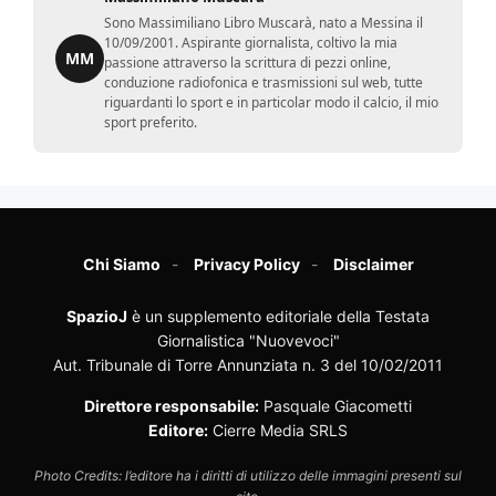
Sono Massimiliano Libro Muscarà, nato a Messina il
10/09/2001. Aspirante giornalista, coltivo la mia
MM
passione attraverso la scrittura di pezzi online,
conduzione radiofonica e trasmissioni sul web, tutte
riguardanti lo sport e in particolar modo il calcio, il mio
sport preferito.
Chi Siamo
Privacy Policy
Disclaimer
SpazioJ
è un supplemento editoriale della Testata
Giornalistica "Nuovevoci"
Aut. Tribunale di Torre Annunziata n. 3 del 10/02/2011
Direttore responsabile:
Pasquale Giacometti
Editore:
Cierre Media SRLS
Photo Credits: l’editore ha i diritti di utilizzo delle immagini presenti sul