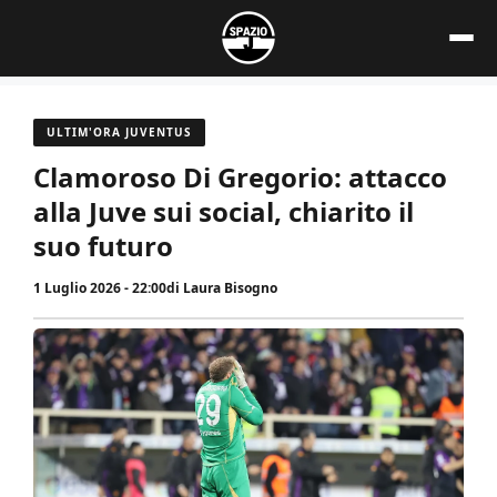
Vai
al
contenuto
ULTIM'ORA JUVENTUS
Clamoroso Di Gregorio: attacco
alla Juve sui social, chiarito il
suo futuro
1 Luglio 2026 - 22:00
di
Laura Bisogno