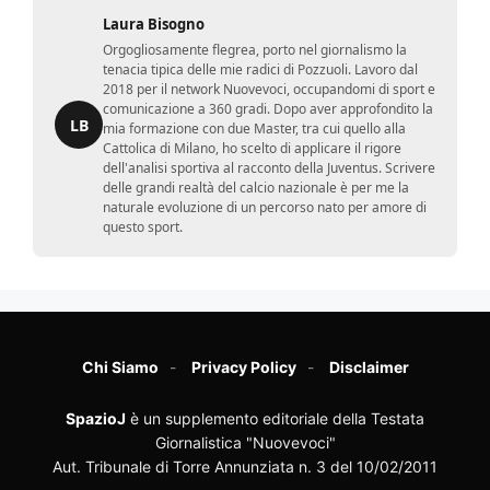
Laura Bisogno
Orgogliosamente flegrea, porto nel giornalismo la
tenacia tipica delle mie radici di Pozzuoli. Lavoro dal
2018 per il network Nuovevoci, occupandomi di sport e
comunicazione a 360 gradi. Dopo aver approfondito la
LB
mia formazione con due Master, tra cui quello alla
Cattolica di Milano, ho scelto di applicare il rigore
dell'analisi sportiva al racconto della Juventus. Scrivere
delle grandi realtà del calcio nazionale è per me la
naturale evoluzione di un percorso nato per amore di
questo sport.
Chi Siamo
Privacy Policy
Disclaimer
SpazioJ
è un supplemento editoriale della Testata
Giornalistica "Nuovevoci"
Aut. Tribunale di Torre Annunziata n. 3 del 10/02/2011