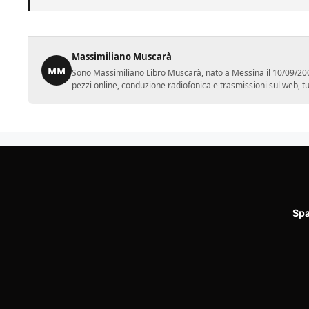
Massimiliano Muscarà
MM
Sono Massimiliano Libro Muscarà, nato a Messina il 10/09/2001.
pezzi online, conduzione radiofonica e trasmissioni sul web, tutt
Spa