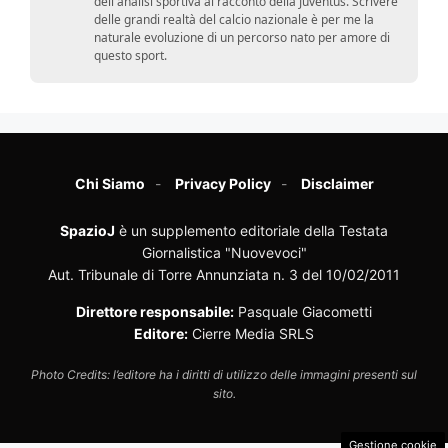
dell'analisi sportiva al racconto della Juventus. Scrivere
delle grandi realtà del calcio nazionale è per me la
naturale evoluzione di un percorso nato per amore di
questo sport.
Chi Siamo
Privacy Policy
Disclaimer
SpazioJ
è un supplemento editoriale della Testata
Giornalistica "Nuovevoci"
Aut. Tribunale di Torre Annunziata n. 3 del 10/02/2011
Direttore responsabile:
Pasquale Giacometti
Editore:
Cierre Media SRLS
Photo Credits: l’editore ha i diritti di utilizzo delle immagini presenti sul
sito.
Gestione cookie