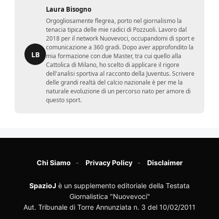
Laura Bisogno
Orgogliosamente flegrea, porto nel giornalismo la
tenacia tipica delle mie radici di Pozzuoli. Lavoro dal
2018 per il network Nuovevoci, occupandomi di sport e
comunicazione a 360 gradi. Dopo aver approfondito la
LB
mia formazione con due Master, tra cui quello alla
Cattolica di Milano, ho scelto di applicare il rigore
dell'analisi sportiva al racconto della Juventus. Scrivere
delle grandi realtà del calcio nazionale è per me la
naturale evoluzione di un percorso nato per amore di
questo sport.
Chi Siamo
Privacy Policy
Disclaimer
SpazioJ
è un supplemento editoriale della Testata
Giornalistica "Nuovevoci"
Aut. Tribunale di Torre Annunziata n. 3 del 10/02/2011