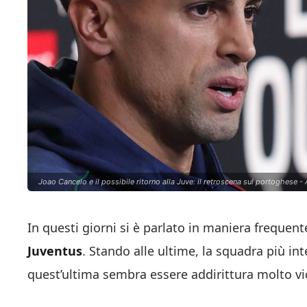
Joao Cancelo e il possibile ritorno alla Juve: il retroscena sul portoghese - 
In questi giorni si è parlato in maniera frequente
Juventus
. Stando alle ultime, la squadra più in
quest’ultima sembra essere addirittura molto vic