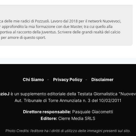
ca delle mie radici di Pozzuoli. Lavoro dal 2018 per il network Nuovevoci,
approfondito la mia formazione con due Master, tra cui quello alla
 sportiva al racconto della Juventus. Scrivere delle grandi realtà del calcio
 per amore di questo sport.
Chi Siamo
Privacy Policy
Disclaimer
zioJ
è un supplemento editoriale della Testata Giornalistica "Nuovev
Aut. Tribunale di Torre Annunziata n. 3 del 10/02/2011
Direttore responsabile:
Pasquale Giacometti
Editore:
Cierre Media SRLS
Photo Credits: l’editore ha i diritti di utilizzo delle immagini presenti sul sito.