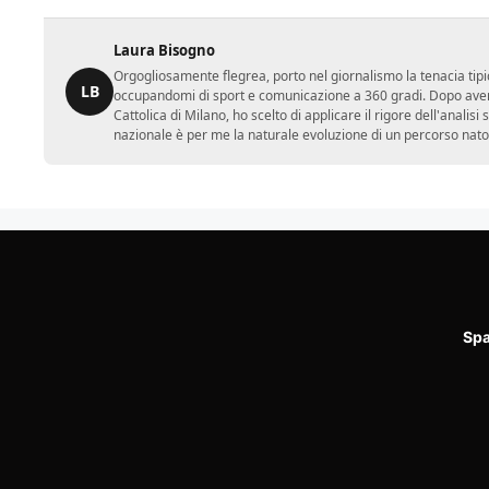
Laura Bisogno
Orgogliosamente flegrea, porto nel giornalismo la tenacia tipi
LB
occupandomi di sport e comunicazione a 360 gradi. Dopo aver 
Cattolica di Milano, ho scelto di applicare il rigore dell'analisi
nazionale è per me la naturale evoluzione di un percorso nato
Spa