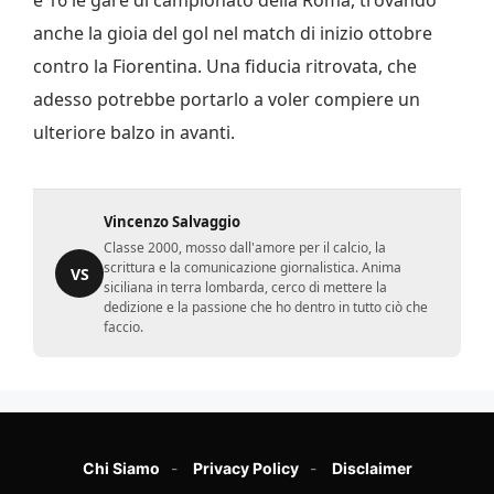
e 16 le gare di campionato della Roma, trovando
anche la gioia del gol nel match di inizio ottobre
contro la Fiorentina. Una fiducia ritrovata, che
adesso potrebbe portarlo a voler compiere un
ulteriore balzo in avanti.
Vincenzo Salvaggio
Classe 2000, mosso dall'amore per il calcio, la
scrittura e la comunicazione giornalistica. Anima
VS
siciliana in terra lombarda, cerco di mettere la
dedizione e la passione che ho dentro in tutto ciò che
faccio.
Chi Siamo
Privacy Policy
Disclaimer