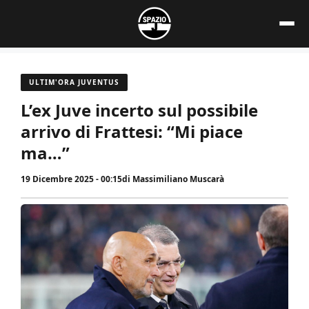
Vai
al
contenuto
ULTIM'ORA JUVENTUS
L’ex Juve incerto sul possibile
arrivo di Frattesi: “Mi piace
ma…”
19 Dicembre 2025 - 00:15
di
Massimiliano Muscarà